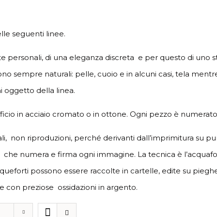
lle seguenti linee.
te personali, di una eleganza discreta e per questo di uno s
 sono sempre naturali: pelle, cuoio e in alcuni casi, tela men
 oggetto della linea.
ufficio in acciaio cromato o in ottone. Ogni pezzo è numerato
li, non riproduzioni, perché derivanti dall’imprimitura su pur
a che numera e firma ogni immagine. La tecnica è l’acquafor
cqueforti possono essere raccolte in cartelle, edite su pieg
e con preziose ossidazioni in argento.