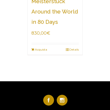
Meisterstück
Around the World
in 80 Days
830,00
€
Acquista
Details