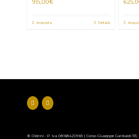
915,00
€
625,
Acquista
Details
Acqui
© Oldrini - P. Iva 08168420969 | Corso Giuseppe Garibaldi 11