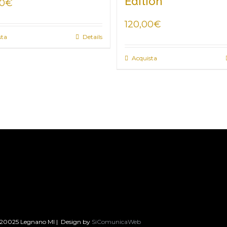
Edition
00
€
120,00
€
sta
Details
Acquista
3, 20025 Legnano MI | Design by
SiComunicaWeb