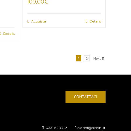
100,00
€
Acquista
Details
Details
1
2
Next
CONTATTACI
0331 540343
oldrini@oldrini.it