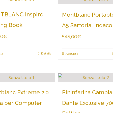
TBLANC Inspire
Montblanc Portabl
ing Book
A5 Sartorial Indaco
00
€
545,00
€
sta
Details
Acquista
blanc Extreme 2.0
Pininfarina Cambi
a per Computer
Dante Exclusive 70