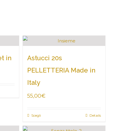
t in
Astucci 20s
PELLETTERIA Made in
Italy
55,00
€
Scegli
Details