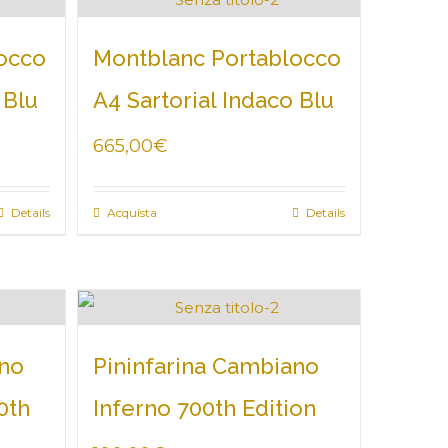
occo
Montblanc Portablocco
 Blu
A4 Sartorial Indaco Blu
665,00
€
Details
Acquista
Details
ano
Pininfarina Cambiano
0th
Inferno 700th Edition