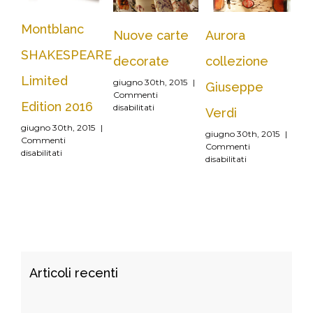
Montblanc
Nuove carte
Aurora
Co
SHAKESPEARE
decorate
collezione
bo
Limited
giugno 30th, 2015
|
giu
Giuseppe
Commenti
Co
Edition 2016
su
disabilitati
disa
Verdi
Nuove
giugno 30th, 2015
|
carte
giugno 30th, 2015
|
Commenti
decorate
Commenti
su
disabilitati
su
disabilitati
Montblanc
Aurora
SHAKESPEARE
collezione
Limited
Giuseppe
Edition
Verdi
2016
Articoli recenti