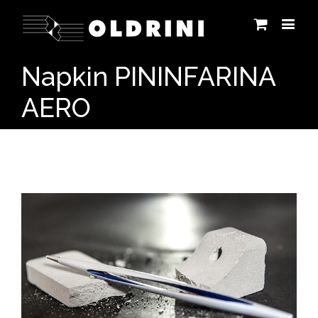
Napkin PININFARINA
AERO
View
Larger
Image